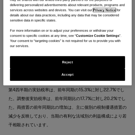
19.2% に対して19.9% でした。両指標における前年比の改善
delivering personalized advertisements about relevant products, programs and
services across websites and devices. You can visit our
Privacy Notice
for
は、粗利益率と調整粗利益率の前年比変化とOur Vue
details about our data practices, including any data that may be considered
Forwardによる節約を反映しており、前年比でのブランドサ
sensitive data in specific states.
ポートの増加によって若干相殺されています。
For more information on or to adjust your preferences or withdraw your
consent to specific cookies at any time, see “
Customize Cookie Settings
”.
Your consent to “targeting cookies” is not required for us to provide you with
支払利息、純額および税金
our services.
Reject
2025年第4四半期の純利益は、前年同期の9,500万ドルに対
し、9,800万ドルでした。
Accept
第4四半期の実効税率は、前年同期の15.3%に対し22.7%でし
た。調整後実効税率
は、前年同期比の17.7%に対し20.2%でし
た。両措置の前年同期比の増加は、主に個別の税制優遇措置の
減少を反映しており、当期の有利な法域別の利益構成により若
干相殺されています。