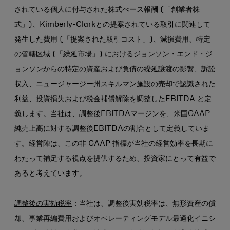
されている個人に付与された株式べース報酬 (「創業者株
式」)、Kimberly-Clarkとの提案されている取引に関連して
発生した費用 (「提案された取引コスト」)、減損費用、特定
の管轄区域 (「繰延市場」) におけるジョンソン・エンド・ジ
ョンソンからの特定の資産および負債の繰延譲渡の影響、訴訟
収入、ニュージャージー州スキルマン施設の売却で認識された
利益、投資損失および税金補償解除を調整したEBITDA と定
義します。当社は、調整後EBITDAマージンを、米国GAAP
純売上高に対する調整後EBITDAの割合として定義していま
す。経営陣は、この非 GAAP 指標が当社の経営効率を長期に
わたって補足する視点を提供するため、投資家にとって有益で
あると考えています。
調整後の実効税率
：当社は、調整後実効税率は、無形資産の償
却、事業再編費用およびオペレーティングモデル最適化イニシ