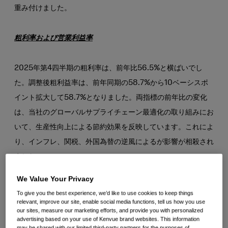
重み付けました。
粗利率および営業利益率
2025年第4四半期の粗利率は、前年比56.5%と横ばいでし
た。調整後粗利益率は、前年同期の58.7%から10ベーシスポ
イント拡大して58.7%となりました。両指標の前年比の変化
は、当社のグローバルサプライチェーン最適化の取り組みにお
いて、生産性向上による節約効果を反映しています。これによ
り、インフレ、関税、外国為替の逆風によるが影響が相殺され
ました。
We Value Your Privacy
2025年第4四半期の営業利益率は14.2%で、資産減損に関連
To give you the best experience, we’d like to use cookies to keep things
する現金以外の費用も含まれており、前年同期は13.2%でし
relevant, improve our site, enable social media functions, tell us how you use
our sites, measure our marketing efforts, and provide you with personalized
た。2025年第4四半期の調整後営業利益率は前年同期の
advertising based on your use of Kenvue brand websites. This information
may be shared with our limited third-party partners for the purposes of