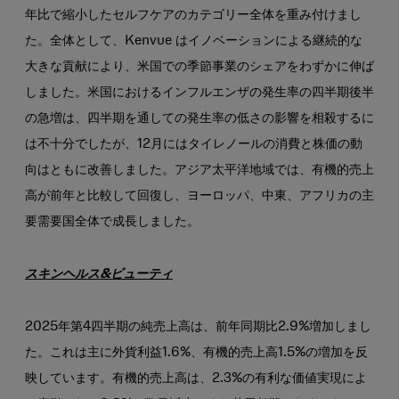
年比で縮小したセルフケアのカテゴリー全体を重み付けまし
た。全体として、Kenvue はイノベーションによる継続的な
大きな貢献により、米国での季節事業のシェアをわずかに伸ば
しました。米国におけるインフルエンザの発生率の四半期後半
の急増は、四半期を通しての発生率の低さの影響を相殺するに
は不十分でしたが、12月にはタイレノールの消費と株価の動
向はともに改善しました。アジア太平洋地域では、有機的売上
高が前年と比較して回復し、ヨーロッパ、中東、アフリカの主
要需要国全体で成長しました。
スキンヘルス&ビューティ
2025年第4四半期の純売上高は、前年同期比2.9%増加しまし
た。これは主に外貨利益1.6%、有機的売上高1.5%の増加を反
映しています。有機的売上高は、2.3%の有利な価値実現によ