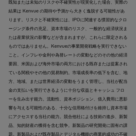
既知または未知のリスクや不確実性が現実化した場合、実際の
結果は Kenvue の期待や予測から大きく逸脱する可能性があ
ります。リスクと不確実性には、IPOに関連する慣習的なクロ
ージング条件の充足、資本市場のリスク、一般的な経済状況ま
たは産業状況の影響などが含まれますが、これらに限定される
ものではありません。Kenvueの事業開発戦略を実行できない
こと。インフレや金利や為替レートの変動などのその他の経済
要因、米国および海外市場の両方における既存または提案され
ている関税やその他の貿易制約。市場成長率の低下を含む、地
方、地域、または世界経済の変動をうまく管理し、当社が配当
金の支払いを実行できるように十分な収益とキャッシュ フロ
ーを生み出す能力。流動性、資本ポジション、借入費用に悪影
響を与える可能性のある、十分な信用格付けを維持し資本市場
にアクセスする当社の能力。競合他社による技術の進歩、新製
品、知的財産の獲得を含む競争。新製品の研究開発に固有の課
題。新製品および既存製品とデジタル機能の商業的成功の不確