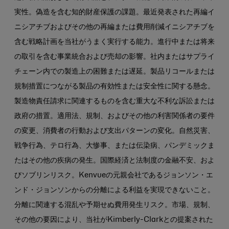
実性。偽造を含む知的財産保護の課題。最近発表された再編イ
ニシアチブおよびその他の再編または費用削減イニシアチブを
含む戦略計画を当社がうまく実行する能力。進行中または将来
の取引を含む事業統合および売却の影響。社内またはサプライ
チェーン内での製造上の困難または遅延。製品リコールまたは
規制措置につながる製品の有効性または安全性に関する懸念。
製造物責任請求に関連するものを含む重大な不利な訴訟または
政府の措置。適用法、規制、およびその他の利害関係者の要件
の変更、消費者の行動および支出パターンの変化。自然災害、
戦争行為、テロ行為、大惨事、または伝染病、パンデミックま
たはその他の疾病の発生。国際経済と法制度の金融不安、およ
びソブリンリスク。Kenvueの元親会社であるジョンソン・エ
ンド・ジョンソンからの分離による利益を実現できないこと。
分離に関連する混乱や予期せぬ費用発生リスク。市場、規制、
その他の要因により、当社がKimberly-Clarkとの提案された