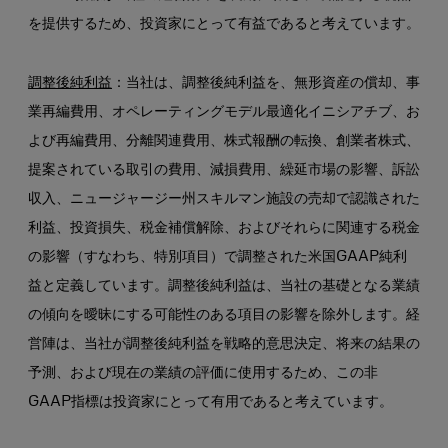
を提供するため、投資家にとって有益であると考えています。
調整後純利益
：当社は、調整後純利益を、無形資産の償却、事
業再編費用、オペレーティングモデル最適化イニシアチブ、お
よび再編費用、分離関連費用、株式報酬の転換、創業者株式、
提案されている取引の費用、減損費用、繰延市場の影響、訴訟
収入、ニュージャージー州スキルマン施設の売却で認識された
利益、投資損失、税金補償解除、およびそれらに関連する税金
の影響（すなわち、特別項目）で調整された米国GAAP純利
益と定義しています。調整後純利益は、当社の基礎となる業績
の傾向を曖昧にする可能性のある項目の影響を除外します。経
営陣は、当社が調整後純利益を戦略的意思決定、将来の結果の
予測、および現在の業績の評価に使用するため、この非
GAAP指標は投資家にとって有用であると考えています。