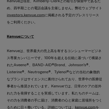
Kenvueは現在、Kimberly-Clarkとの取引が保留中であるた
め、四半期ごとの電話会議を主催しません。弊社ウェブサイト
investors.kenvue.com
に掲載される予定のプレスリリース
をご利用ください。
Kenvueについて
Kenvueは、世界最大の売上高を有するコンシューマービジネ
ス専業カンパニーです。100年を超える伝統に基づいて構築さ
れたAveeno®、BAND-AID®Brand、Johnson’s®、
Listerine®、Neutrogena®、Tylenol®などの当社の象徴的
なブランドはサイエンスに裏付けられており、世界中の医療従
事者から推奨されています。Kenvueでは、日常のケアの並外
れた力を発揮することを実感しています。私たちのチームは、
その力を消費者の手に届け、消費者の心と家庭に居場所をつく
るために日々働いている。詳細については、
kenvue.com
を