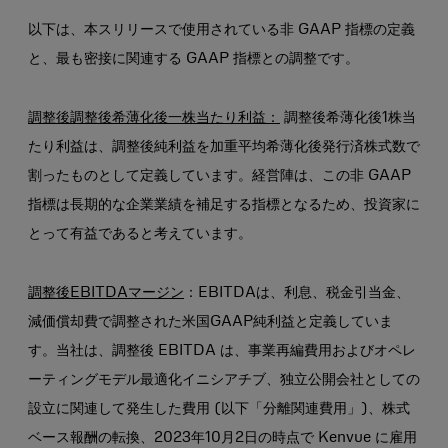
以下は、本スリリースで使用されている非 GAAP 指標の定義
と、最も密接に関連する GAAP 指標との調整です。
調整後調整後希薄化後一株当たり利益：
調整後希薄化後1株当
たり利益は、調整後純利益を加重平均希薄化後発行済株式数で
割ったものとして定義しています。経営陣は、この非 GAAP
指標は長期的な企業業績を補足する指標となるため、投資家に
とって有益であると考えています。
調整後EBITDAマージン
：EBITDAは、利息、税金引当金、
減価償却費で調整された米国GAAP純利益と定義していま
す。当社は、調整後 EBITDA は、事業再編費用およびオペレ
ーティングモデル最適化イニシアチブ、独立公開会社としての
設立に関連して発生した費用 (以下「分離関連費用」)、株式
ベース報酬の転換、2023年10月2日の時点で Kenvue に雇用