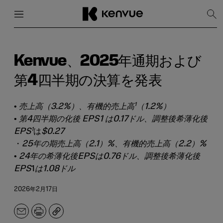
メニュー
閉じる
検
索
を
コ
表
ン
示
テ
Kenvue、2025年通期および
ン
ツ
第4四半期の決算を発表
に
ス
キ
1
•
売上高（3.2%）、有機的売上高
（1.2%）
ッ
•
第4四半期の化後 EPS1 は0.17ドル、調整後希薄化後
プ
1
EPS
は
$0.27
・
25年の期売上高（2.1）%、有機的売上高
（2.2）%
•
24年の希薄化後EPSは0.76ドル、調整後希薄化後
EPS
1
は1.08ドル
2026年2月17日
メ
印
コ