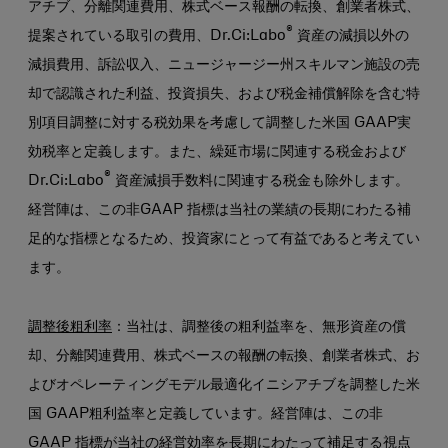
アチブ、分離関連費用、株式ベース報酬の転換、創業者株式、
®
提案されている取引の費用、Dr.Ci:Labo
資産の減損以外の
減損費用、訴訟収入、ニュージャージー州スキルマン施設の売
却で認識された利益、投資損失、および税金補償解除を含む特
別項目調整に対する税効果を考慮して調整した米国 GAAP実
効税率と定義します。また、繰延市場に関連する税金および
®
Dr.Ci:Labo
資産減損手数料に関連する税金も除外します。
経営陣は、この非GAAP 指標は当社の業績の長期にわたる補
足的な指標となるため、投資家にとって有益であると考えてい
ます。
調整後粗利率
：当社は、調整後の粗利益率を、無形資産の償
却、分離関連費用、株式ベースの報酬の転換、創業者株式、お
よびオペレーティングモデル最適化イニシアチブを調整した米
国 GAAP粗利益率と定義しています。経営陣は、この非
GAAP 指標が当社の経営効率を長期にわたって補足する視点