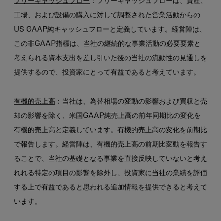
フリーキャッシュフロー
：フリーキャッシュフローは、資産、
工場、および設備の購入に対して調整された営業活動からの
US GAAP純キャッシュフローと定義しています。経営陣は、
この非GAAP指標は、当社の継続的な事業活動の必要要素と
考えられる資本支出を差し引いた後の当社の流動性の見通しを
提供するので、投資家にとって有益であると考えています。
有機的売上高
：当社は、為替相場の変動の影響および買収と売
却の影響を除く、米国GAAP純売上高の前年同期比の変化を
有機的売上高と定義しています。有機的売上高の変化を前期比
で報告します。経営陣は、有機的売上高の前期比変動を報告す
ることで、当社の基礎となる事業を直接反映していないと考え
れれる特定の項目の影響を除外し、投資家に当社の業績を評価
する上で有益であると思われる追加情報を提供できると考えて
います。