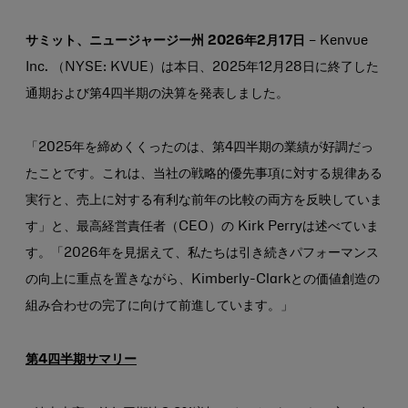
ー
刷
ピ
ル
ー
ア
サミット、ニュージャージー州 2026年2月17日
– Kenvue
ド
Inc. （NYSE: KVUE）は本日、2025年12月28日に終了した
レ
ス
通期および第4四半期の決算を発表しました。
「2025年を締めくくったのは、第4四半期の業績が好調だっ
たことです。これは、当社の戦略的優先事項に対する規律ある
実行と、売上に対する有利な前年の比較の両方を反映していま
す」と、最高経営責任者（CEO）の Kirk Perryは述べていま
す。「2026年を見据えて、私たちは引き続きパフォーマンス
の向上に重点を置きながら、Kimberly-Clarkとの価値創造の
組み合わせの完了に向けて前進しています。」
第4四半期サマリー