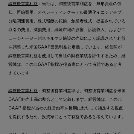
調整後営業利益
：当社は、調整後営業利益を、無形資産の償
却、再編費用、オペレーティングモデル最適化イニシアチブ、
分離関連費用、株式報酬の転換、創業者株式、提案されている
取引の費用、減損費用、繰延市場の影響、訴訟収入、およびニ
ュージャージー州スキルマン施設の売却により認識された利益
を調整した米国GAAP営業利益と定義しています。経営陣が
調整後営業利益を使用して当社の財務業績を評価するため、経
営陣は、この非GAAP指標が投資家にとって有益であると考
えています
調整後営業利益
：調整後営業利益率は、調整後営業利益を米国
GAAP純売上高の割合として定義します。経営陣は、この非
GAAP 指標が当社の経営効率を長期にわたって補足する視点
を提供するため、投資家にとって有益であると考えています。