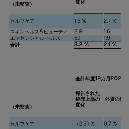
変化
（未監査）
セルフケア
1.5 %
2.7 %
スキンヘルス&ビューティ
2.9
1.6
エッセンシャル ヘルス
6.1
1.9
3.2 %
2.1 %
合計
会計年度12カ月2025年
報告された
純売上高の
外貨の影
変化
（未監査）
セルフケア
（2.3) %
0.7 %