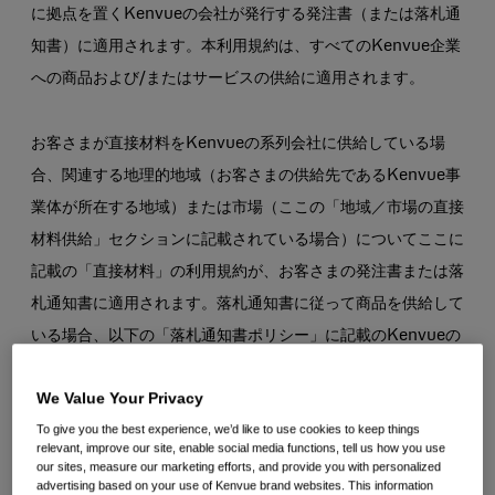
に拠点を置くKenvueの会社が発行する発注書（または落札通
知書）に適用されます。本利用規約は、すべてのKenvue企業
への商品および/またはサービスの供給に適用されます。
お客さまが直接材料をKenvueの系列会社に供給している場
合、関連する地理的地域（お客さまの供給先であるKenvue事
業体が所在する地域）または市場（ここの「地域／市場の直接
材料供給」セクションに記載されている場合）についてここに
記載の「直接材料」の利用規約が、お客さまの発注書または落
札通知書に適用されます。落札通知書に従って商品を供給して
いる場合、以下の「落札通知書ポリシー」に記載のKenvueの
ポリシーもお客さまの供給に適用され、関連する落札通知書の
We Value Your Privacy
一部を構成します。
To give you the best experience, we’d like to use cookies to keep things
relevant, improve our site, enable social media functions, tell us how you use
ここに記載されていない市場（つまり、この条件が市場の言語
our sites, measure our marketing efforts, and provide you with personalized
advertising based on your use of Kenvue brand websites. This information