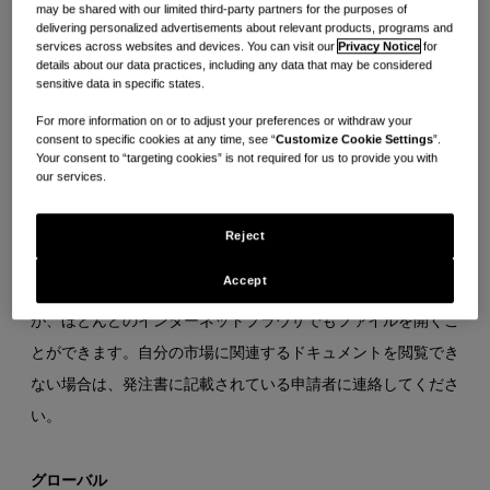
でまだ利用可能でない）に拠点を置くKenvue企業に、直接材
may be shared with our limited third-party partners for the purposes of
delivering personalized advertisements about relevant products, programs and
料以外のサービスまたは商品を提供している場合は、一般条件
services across websites and devices. You can visit our
Privacy Notice
for
details about our data practices, including any data that may be considered
の
「グローバル」バージョンが適用されます。
sensitive data in specific states.
For more information on or to adjust your preferences or withdraw your
ここに記載の一般利用規約は、各発注書（または落札通知書）
consent to specific cookies at any time, see “
Customize Cookie Settings
”.
Your consent to “targeting cookies” is not required for us to provide you with
に組み込まれ、一般利用規約そのものに、より詳しく記載され
our services.
ています。
Reject
これらのドキュメントを表示するには、Adobe Acrobat また
Accept
はその他のソフトウェアをインストールする必要があります
が、ほとんどのインターネットブラウザでもファイルを開くこ
とができます。自分の市場に関連するドキュメントを閲覧でき
ない場合は、発注書に記載されている申請者に連絡してくださ
い。
グローバル