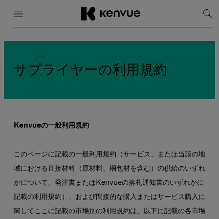
メニュー
閉じる
検
索
を
コ
表
ン
示
テ
ン
サプライヤーの利用規約
ツ
に
ス
キ
ッ
プ
Kenvueの一般利用規約
このページに記載の一般利用規約（サービス、または当該の地
域における直接材料（原材料、梱包材を含む）の供給のいずれ
かについて、発注書またはKenvueの落札通知書のいずれかに
記載の利用規約）、および間接的な購入またはサービス購入に
関してここに記載の市場別の利用規約は、以下に記載の各市場