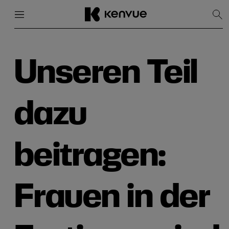
Menü
Schließen
Suc
anz
Weiter
zum
Inhalt
Unseren Teil
dazu
beitragen:
Frauen in der