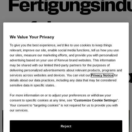
Fertigungsindu
auf dem
We Value Your Privacy
To give you the best experience, we’d like to use cookies to keep things
Vormarsch in
relevant, improve our site, enable social media functions, tell us how you use
our sites, measure our marketing efforts, and provide you with personalized
advertising based on your use of Kenvue brand websites. This information
may be shared with our limited third-party partners for the purposes of
delivering personalized advertisements about relevant products, programs and
Lateinamerik
services across websites and devices. You can visit our
Privacy Notice
for
details about our data practices, including any data that may be considered
sensitive data in specific states.
For more information on or to adjust your preferences or withdraw your
consent to specific cookies at any time, see “
Customize Cookie Settings
”.
E-
Drucken
Kopieren
Your consent to “targeting cookies” is not required for us to provide you with
mailen
our services.
Reject