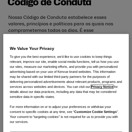
Código de Conduta
Nosso Código de Conduta estabelece esses
valores, princípios e políticas para os quais nos
comprometemos todos os dias. É esse
compromisso de fazer a coisa certa e superar as
expectativas estabelecidas no Código de Conduta
We Value Your Privacy
que guia nosso sucesso e fortalece nossa
reputação.
To give you the best experience, we’d like to use cookies to keep things
relevant, improve our site, enable social media functions, tell us how you use
our sites, measure our marketing efforts, and provide you with personalized
advertising based on your use of Kenvue brand websites. This information
may be shared with our limited third-party partners for the purposes of
delivering personalized advertisements about relevant products, programs and
services across websites and devices. You can visit our
Privacy Notice
for
Vivenciar o código
details about our data practices, including any data that may be considered
sensitive data in specific states.
Seja para as pessoas, parceiros de negócios ou
For more information on or to adjust your preferences or withdraw your
nosso planeta, os cuidados diários são a estrela-
consent to specific cookies at any time, see “
Customize Cookie Settings
”.
guia da Kenvue, orientando a forma como
Your consent to “targeting cookies” is not required for us to provide you with
tratamos nosso pessoal, inovamos, conduzindo
our services.
nosso negócio e implantamos nossos produtos.