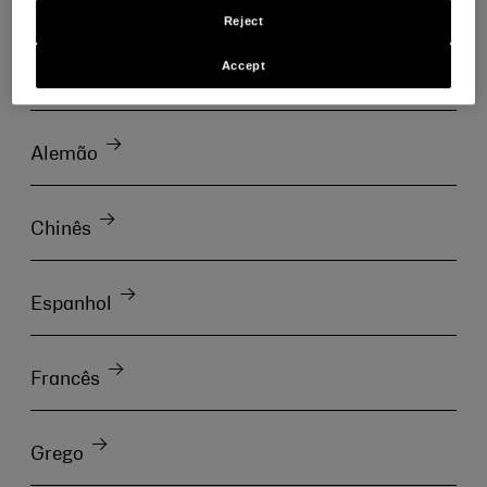
Reject
Selecione o idioma de sua preferência para ver
nosso Código de Conduta.
Accept
Alemão
Chinês
Espanhol
Francês
Grego