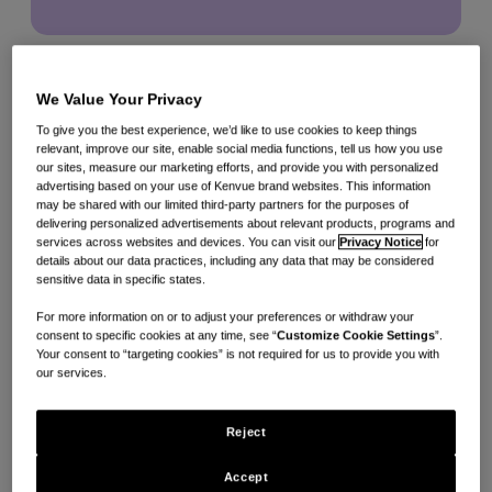
即使面对艰难险阻，我们依然坚持选择正确的道路。无论在平凡的日
常生活、还是在重要的关键时刻，我们的工作对消费者、员工、社会
We Value Your Privacy
都至关重要，也会对几代人产生深远的影响。
To give you the best experience, we’d like to use cookies to keep things
这份巨大的责任，意味我们要时刻将诚信和质量牢记于心，指引我们
relevant, improve our site, enable social media functions, tell us how you use
的每一个决策和每一步行动。只有我们践行以人为本，业务才能不断
our sites, measure our marketing efforts, and provide you with personalized
壮大。
advertising based on your use of Kenvue brand websites. This information
may be shared with our limited third-party partners for the purposes of
delivering personalized advertisements about relevant products, programs and
services across websites and devices. You can visit our
Privacy Notice
for
details about our data practices, including any data that may be considered
敢爱敢为
sensitive data in specific states.
For more information on or to adjust your preferences or withdraw your
consent to specific cookies at any time, see “
Customize Cookie Settings
”.
Your consent to “targeting cookies” is not required for us to provide you with
our services.
我们的成功源于我们服务的人群，只有我们全心关爱每一个人，我们
Reject
才能创造最佳的健康解决方案。
Accept
我们携手打造一个包容的环境，让所有人都能释放全部潜能。我们通