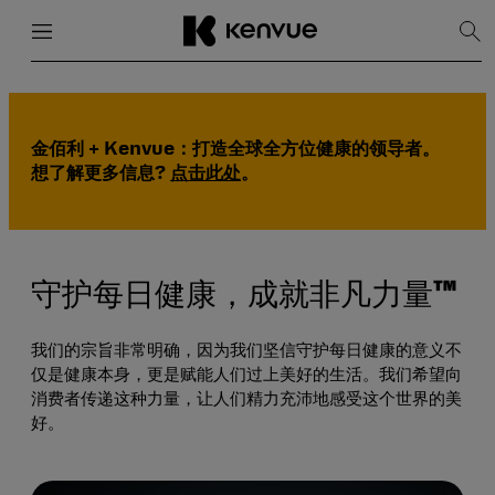
菜单
关闭
显
示
搜
跳
索
到
内
容
金佰利 + Kenvue：打造全球全方位健康的领导者。
想了解更多信息?
点击此处
。
守护每日健康，成就非凡力量™
我们的宗旨非常明确，因为我们坚信守护每日健康的意义不
仅是健康本身，更是赋能人们过上美好的生活。我们希望向
消费者传递这种力量，让人们精力充沛地感受这个世界的美
好。