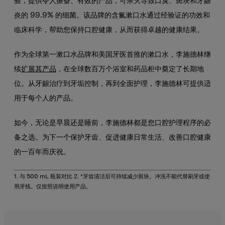
验，提供令人振奋、有效的产品，可杀灭导致口臭、斑块和牙龈
炎的 99.9% 的细菌。该品牌的含氟漱口水通过经验证的功效和
临床科学，帮助您保持口腔健康，从而获得卓越的健康结果。
作为全球第一漱口水品牌和美国牙医首推的漱口水，李施德林继
续
扩展其产品
，在全球数百万个浴室和药品柜中奠定了长期地
位。从牙龈治疗到牙垢控制，再到全面护理，李施德林可提供适
用于每个人的产品。
如今，无论是早晨还是睡前，李施德林都是您口腔护理程序的必
备之选。为下一个保护牙齿、促进健康日常生活、改善口腔健康
的一百年而庆祝。
1. 与 500 mL 瓶装对比 2. *牙齿清洁后可持续减少斑块。冲洗不能代替刷牙或使
用牙线。仅按照说明使用产品。