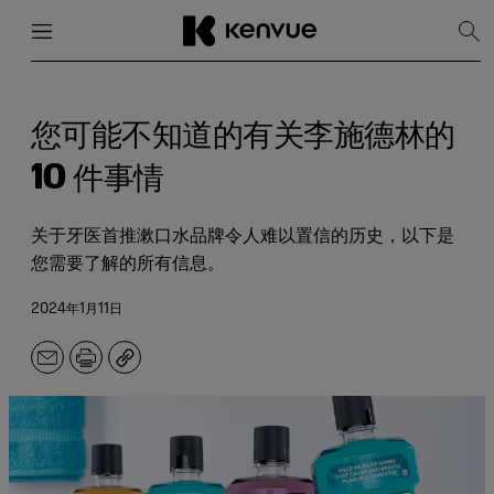
菜单
关闭
显
示
搜
跳
索
到
内
您可能不知道的有关李施德林的
容
10 件事情
关于牙医首推漱口水品牌令人难以置信的历史，以下是
您需要了解的所有信息。
2024年1月11日
电
打
副
子
印
本
邮
件