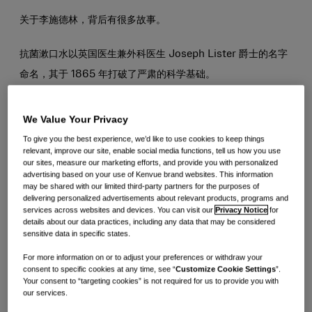
关于李施德林，背后有很多故事。
抗菌漱口水以英国医生兼外科医生 Joseph Lister 爵士的名字
命名，其于 1865 年打破了严肃的科学基础。
受法国化学家 Louis Pasteur 的理论启发——该理论认为感染
We Value Your Privacy
是由不可见细菌引起——Lister 爵士成为在粉状杀菌剂灭菌室
To give you the best experience, we’d like to use cookies to keep things
中手术的第一名外科医生。
relevant, improve our site, enable social media functions, tell us how you use
our sites, measure our marketing efforts, and provide you with personalized
advertising based on your use of Kenvue brand websites. This information
正如您所想象的那样，这是 19 世纪的救命药：他的成功实验导
may be shared with our limited third-party partners for the purposes of
delivering personalized advertisements about relevant products, programs and
致患者死亡率大幅下降，因此，他被认为是
“现代手术之父”。
services across websites and devices. You can visit our
Privacy Notice
for
details about our data practices, including any data that may be considered
sensitive data in specific states.
是的，Joseph Lister 医生是个大人物……但是畅销漱口水为什
么以他的名字命名？
For more information on or to adjust your preferences or withdraw your
consent to specific cookies at any time, see “
Customize Cookie Settings
”.
Your consent to “targeting cookies” is not required for us to provide you with
our services.
2. 李施德林
的历史可追溯至 130 多年前