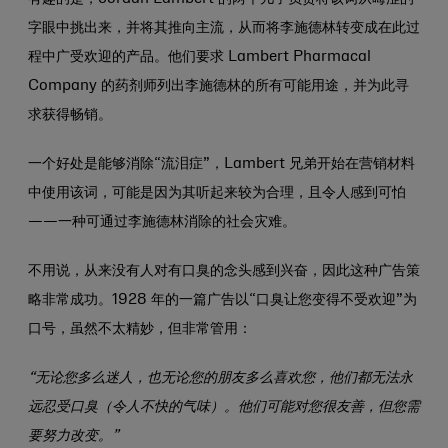
字眼中挑出来，并将其推向主流，从而将李施德林转变成在此过
程中广受欢迎的产品。他们要求 Lambert Pharmacal
Company 的药剂师列出李施德林的所有可能用途，并为此寻
求获得畅销。
一个好处是能够消除“流泪症”，Lambert 兄弟开始在营销材料
中使用该词，可能是因为其听起来较为合理，且令人感到可怕
——一种可通过李施德林消除的社会灾难。
不用说，从来没有人对有口臭的念头感到兴奋，因此这种广告策
略非常成功。1928 年的一篇广告以“口臭让您变得不受欢迎”为
口号，虽然不太精妙，但非常管用：
“无论您多么迷人，也无论您的朋友多么喜欢您，他们都无法永
远忍受口臭（令人不快的气味）。他们可能对您很友善，但您需
要努力改变。”