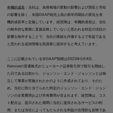
有機的成長
：当社は、為替相場の変動の影響および買収と売却
の影響を除く、米国GAAP純売上高の前年同期比の変化を有
機的成長率と定義しています。経営陣は、有機的成長は、当社
の根本的な業務に直接反映していないと思われる特定の項目の
影響を除外することで、当社の業績を評価する上で有益である
と思われる追加情報を投資家に提供すると考えています。
ここに記載されている非GAAP指標は2023年5月4日、
Kenvueの普通株式がニューヨーク証券取引所で取引を開始し
た日である以前から、ジョンソン・エンド・ジョンソンとは独
立して事業が実施されたかのように作成されており、そのた
め、当社に割り当てられた特定のジョンソン・エンド・ジョン
ソンの企業費用および共有費用が含まれます。経営陣は、コス
ト配分は、提示された期間に当社に提供されるサービスの利
用、または当社によってもたらされる利益の合理的な反映であ