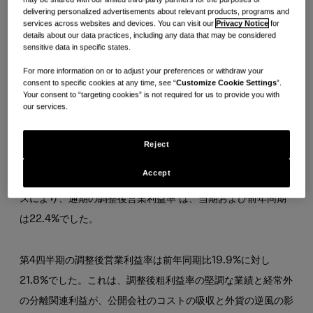
delivering personalized advertisements about relevant products, programs and
逆風によって一部相殺されました。
services across websites and devices. You can visit our
Privacy Notice
for
details about our data practices, including any data that may be considered
sensitive data in specific states.
通期の営業利益率は前年同期比の17.9%に対して16.3%、第4
For more information on or to adjust your preferences or withdraw your
四半期の営業利益率は前年同期比の14.1%に対して12.5%でし
consent to specific cookies at any time, see “
Customize Cookie Settings
”.
Your consent to “targeting cookies” is not required for us to provide you with
た。通期と第4四半期の両方で、営業利益率は前年同期比で減
our services.
少しましたが、これは離職関連費用が要因でした。
Reject
昨年は発生しなかった継続的な公開会社のコストの増加と外貨
Accept
の逆風の影響を相殺した堅調な調整後の粗利益率パフォーマン
1
スにより、通期の調整後営業利益率
は、当期および前年同期
は22.4%でした。
第4四半期の調整後営業利益率は前年同期比19.9%に対し
21.8%でした。これは、調整後粗利益率の堅調な業績と経常外
の分離関連利益が、公開会社のコストの吸収と外貨の逆風の影