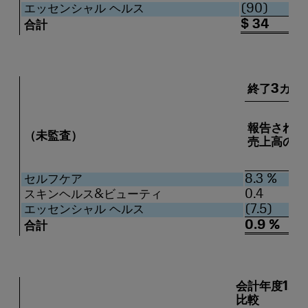
エッセンシャル ヘルス
(90)
$ 34
合計
終了3カ月2
報告された
（未監査）
売上高の変
セルフケア
8.3 %
スキンヘルス&ビューティ
0.4
エッセンシャル ヘルス
(7.5)
0.9 %
合計
会計年度12カ
比較