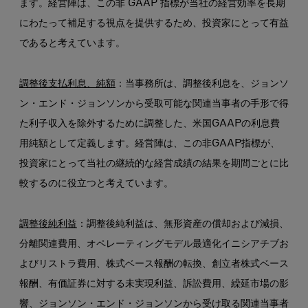
ます。経営陣は、この非 GAAP 指標が当社の経営効率を長期
にわたって補足する視点を提供するため、投資家にとって有益
であると考えています。
調整後支払利息、純額
：当事務所は、調整後利息を、ジョンソ
ン・エンド・ジョンソンから受取可能な関連当事者の手形で得
た利子収入を除外するために調整した、米国GAAPの利息費
用純額として定義します。経営陣は、この非GAAP指標が、
投資家にとって当社の継続的な経営成績の結果を期間ごとに比
較するのに役立つと考えています。
調整後純利益
：調整後純利益は、無形資産の償却および減損、
分離関連費用、オペレーティングモデル最適化イニシアチブお
よびリストラ費用、株式ベース報酬の転換、創立者株式ベース
報酬、有価証券に対する未実現利益、訴訟費用、繰延市場の影
響、ジョンソン・エンド・ジョンソンから受け取る関連当事者