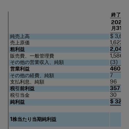
終了3
2023年
月31日
純売上高
$ 3,66
売上原価
1,623
粗利益
2,043
販売費、一般管理費
1,586
その他の営業収入、純額
(3)
営業利益
460
その他の経費、純額
7
支払利息、純額
96
税引前利益
357
税引当金
30
$ 327
純利益
1株当たり当期純利益