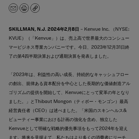
メ
印
コ
ー
刷
ピ
ル
ー
ア
SKILLMAN, N.J. 2024年2月8日
– Kenvue Inc. （NYSE:
ド
KVUE）（「Kenvue」）は、売上高で世界最大のコンシュー
レ
ス
マービジネス専業カンパニーです。今日、2023年12月31日終
了の第4四半期決算および通期決算を発表しました。
「2023年は、利益性の高い成長、持続的なキャッシュフロー
の創出、規律ある資本配分を中心とした長期的な価値創造アル
ゴリズムの提供を開始して、Kenvueにとって変革の年となり
ました。」とThibaut Mongon（ティボー・モンゴン）最高
経営責任者（CEO）は述べました。「米国のスキンヘルス&
ビューティー事業における計画の強化を含め、独立した
Kenvueとして明確な戦略的優先事項をもって2024年を迎え
ます。将来を見据えて、私たちはより多くの消費者にリーチ