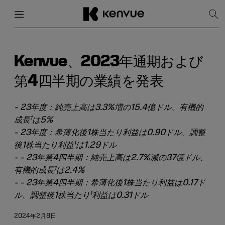
メニュー
閉じる
検
索
を
コ
表
ン
示
テ
Kenvue、2023年通期および
ン
ツ
第4四半期の業績を発表
に
ス
キ
- 23年度：純売上高は3.3%増の15.4億ドル、有機的
ッ
1
成長
は5%
プ
- 23年度：希薄化後1株当たり利益は0.90ドル、調整
1
後1株当たり利益
は1.29ドル
- - 23年第4四半期：純売上高は2.7%減の37億ドル、
1
有機的成長
は2.4%
- - 23年第4四半期：希薄化後1株当たり利益は0.17ド
1
ル、調整後1株当たり
利益は0.31ドル
2024年2月8日