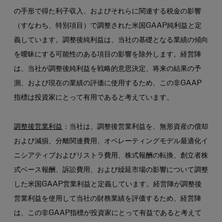
の手形で得た利子収入、およびそれらに関連する税金の影響
（すなわち、特別項目）で調整された米国GAAP純利益と定
義しています。調整後純利益は、当社の基礎となる業績の傾向
を曖昧にする可能性のある項目の影響を除外します。経営陣
は、当社が調整後純利益を戦略的意思決定、将来の結果の予
測、および現在の業績の評価に使用するため、この非GAAP
指標は投資家にとって有用であると考えています。
調整後営業利益
：当社は、調整後営業利益を、無形資産の償却
および減損、分離関連費用、オペレーティングモデル最適化イ
ニシアティブおよびリストラ費用、株式報酬の転換、創立者株
式ベース報酬、訴訟費用、および繰延市場の影響について調整
した米国GAAP営業利益と定義しています。経営陣が調整後
営業利益を使用して当社の財務業績を評価するため、経営陣
は、この非GAAP指標が投資家にとって有益であると考えて