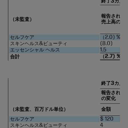
終了3カ月2
報告された
（未監査）
売上高の変
セルフケア
（2.0) %
スキンヘルス&ビューティ
(8.0)
エッセンシャル ヘルス
1.5
（2.7) %
合計
終了3カ月2
報告された
の変化
（未監査、百万ドル単位）
金額
セルフケア
$ 120
スキンヘルス&ビューティ
4