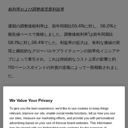
粗利率および調整後営業利益率
通期の調整後粗利率は、前年同期比55.4%に対し、56.0%と
1
報告値ベースで推移しました。調整後粗利率
は前年同期比
58.1%に対し58.4%でした。利益率の拡大は、有利な価値の実
現と継続的なグローバルサプライチェーンの効率化イニシアチ
ブによって牽引され、これは持続的なコスト上昇の影響と約
110ベーシスポイントの外貨の逆風によって一部相殺されまし
た。
第4四半期の調整後粗利率は前年同期比54.3%に対し55.7%で
We Value Your Privacy
した。調整後粗利率は前年同期比57.3%に対し59.5%でし
To give you the best experience, we’d like to use cookies to keep things
た。利益率の拡大は、有利な価値実現、経常外の分離関連の利
relevant, improve our site, enable social media functions, tell us how you use
益、および継続的なグローバルサプライチェーンの効率化イニ
our sites, measure our marketing efforts, and provide you with personalized
advertising based on your use of Kenvue brand websites. This information
シアチブによって牽引され、外貨の約70ベーシスポイントの
may be shared with our limited third-party partners for the purposes of