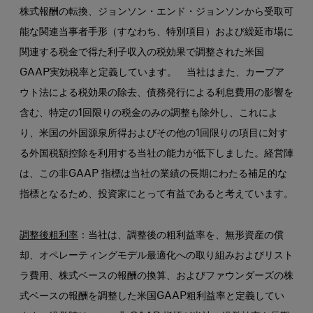
株式報酬の転換、ジョンソン・エンド・ジョンソンから受取可
能な関連当事者手形（すなわち、特別項目）および繰延市場に
関連する税金で得た利子収入の税効果で調整された米国
GAAP実効税率と定義しています。 当社はまた、カーブア
ウト法による税効果の除去、債務発行による利息費用の影響を
含む、特定の1回限りの税金のみの調整も除外し、これによ
り、米国の外国源泉所得およびその他の1回限りの項目に対す
る外国税額控除を利用する当社の能力が低下しました。経営陣
は、この非GAAP 指標は当社の業績の長期にわたる補足的な
指標となるため、投資家にとって有益であると考えています。
調整後粗利率
：当社は、調整後の粗利益率を、無形資産の償
却、オペレーティングモデル最適化への取り組みおよびリスト
ラ費用、株式ベースの報酬の換算、およびファウンダーズの株
式ベースの報酬を調整した米国GAAP粗利益率と定義してい