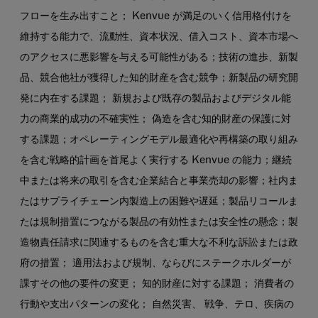
フローを生み出すこと； Kenvue が満足のいく信用格付けを
維持する能力で、流動性、資本状況、借入コスト、資本市場へ
のアクセスに悪影響を与える可能性がある；技術の進歩、新製
品、競合他社が獲得した知的財産を含む競争；新製品の研究開
発に内在する課題； 新規および既存の製品およびデジタル能
力の商業的成功の不確実性； 偽造を含む知的財産の保護に対
する課題；オペレーティングモデル最適化や再構築の取り組み
を含む戦略的計画を首尾よく実行する Kenvue の能力；継続
中または将来の取引を含む企業結合と事業売却の影響；社内ま
たはサプライチェーン内製造上の困難や遅延；製品リコールま
たは規制措置につながる製品の有効性または安全性の懸念；製
造物責任請求に関連するものを含む重大な不利な訴訟または政
府の措置； 適用法および規制、ならびにステークホルダーが
課すその他の要件の変更； 知的財産に対する課題； 消費者の
行動や支出パターンの変化； 自然災害、 戦争、テロ、疾病の