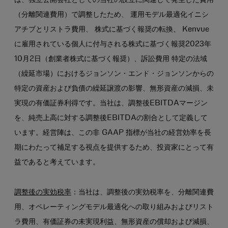
は、独立公開会社としての当社の設立に関連して発生した費用
（分離関連費用）で調整したため、 運用モデル最適化イニシ
アチブとリストラ費用、 株式に基づく報奨の転換、 Kenvue
に雇用されている個人に付与される株式に基づく報奨2023年
10月2日（創業者株式に基づく報奨）、訴訟費用 特定の法域
（繰延市場）におけるジョンソン・エンド・ジョンソンからの
特定の資産および負債の繰延譲渡の影響、無形資産の減損、未
実現の有価証券利得です。当社は、調整後EBITDAマージン
を、純売上高に対する調整後EBITDAの割合として定義して
います。経営陣は、この非 GAAP 指標が当社の経営効率を長
期にわたって補足する視点を提供するため、投資家にとって有
益であると考えています。
調整後の実効税率
：当社は、調整後の実効税率を、分離関連費
用、オペレーティングモデル最適化への取り組みおよびリスト
ラ費用、有価証券の未実現利益、無形資産の償却および減損、