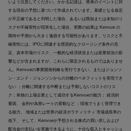
いよう注意してください。かかる記述は、将来のイベントに対
する現在の予想に基づいて作成されています。基礎となる仮定
が不正確であると判明した場合、あるいは既知または未知のリ
スクや不確実性が現実化した場合、実際の結果は Kenvue の
期待や予測から大きく逸脱する可能性があります。リスクと不
確実性には、IPOに関連する慣習的なクロージング条件の充
足、資本市場のリスク、一般的な経済状況または産業状況の影
響などが含まれますが、これらに限定されるものではありませ
ん。Kenvueの事業開発戦略を実行できない、またはジョンソ
ン・エンド・ジョンソンからの分離のベネフィットを実現でき
ない ；分離に関連する中断または予期しないコストのリス
ク；単独の上場企業として成功するKenvueの能力； 経済的
要因、 金利や為替レートの変動など ；現地でうまく管理でき
る能力、 地域または世界の経済ボラティリティ 市場成長率の
低下、 そして、Kenvueが予想される株式の買い戻しおよび
配当金の支払いを実施できるように、十分な収入とキャッシュ