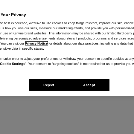
 Your Privacy
he best experience, we’d like to use cookies to keep things relevant, improve our site, enable
ll us how you use our sites, measure our marketing efforts, and provide you with personalized
 use of Kenvue brand websites. This information may be shared with our limited third-party p
delivering personalized advertisements about relevant products, programs and services acr
d. Adolfo Ruiz Cortínez 3720, Torre 1 Piso 3, C.P. 01900
 You can visit our
Privacy Notice
for details about our data practices, including any data tha
nsitive data in specific states.
 y quiere que usted esté familiarizado con la forma en q
rmation on or to adjust your preferences or withdraw your consent to specific cookies at any
d describe nuestras prácticas en relación con la inform
Cookie Settings
”. Your consent to “targeting cookies” is not required for us to provide you w
uier Sitio Web o aplicación (incluyendo, por ejemplo, un
Sitio”). Al proporcionarnos información personal a travé
Reject
Accept
vacidad.