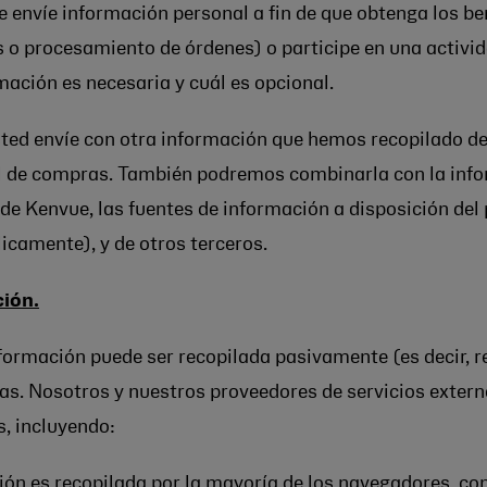
e envíe información personal a fin de que obtenga los b
s o procesamiento de órdenes) o participe en una activi
ación es necesaria y cuál es opcional.
d envíe con otra información que hemos recopilado de u
rial de compras. También podremos combinarla con la inf
 de Kenvue, las fuentes de información a disposición del
licamente), y de otros terceros.
ción.
información puede ser recopilada pasivamente (es decir, 
as. Nosotros y nuestros proveedores de servicios exter
, incluyendo:
ión es recopilada por la mayoría de los navegadores, co