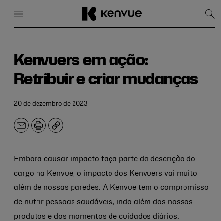
Menu
Fechar
Mos
pes
Pular
para
conteúdo
Kenvuers em ação:
Retribuir e criar mudanças
20 de dezembro de 2023
E-
Imprimir
Copiar
mail
Embora causar impacto faça parte da descrição do
cargo na Kenvue, o impacto dos Kenvuers vai muito
além de nossas paredes. A Kenvue tem o compromisso
de nutrir pessoas saudáveis, indo além dos nossos
produtos e dos momentos de cuidados diários.