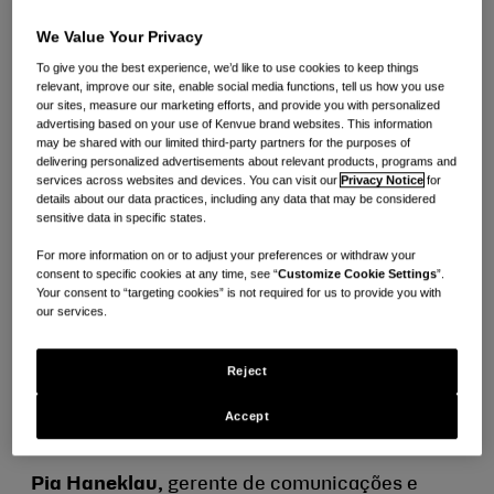
We Value Your Privacy
To give you the best experience, we’d like to use cookies to keep things
relevant, improve our site, enable social media functions, tell us how you use
our sites, measure our marketing efforts, and provide you with personalized
advertising based on your use of Kenvue brand websites. This information
may be shared with our limited third-party partners for the purposes of
delivering personalized advertisements about relevant products, programs and
services across websites and devices. You can visit our
Privacy Notice
for
details about our data practices, including any data that may be considered
sensitive data in specific states.
For more information on or to adjust your preferences or withdraw your
consent to specific cookies at any time, see “
Customize Cookie Settings
”.
Your consent to “targeting cookies” is not required for us to provide you with
our services.
Reject
Accept
Pia Haneklau,
gerente de comunicações e