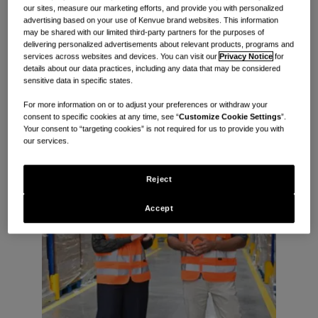
我们最近与 Aline Davet 开展交谈，探索她在领导力发展方面
our sites, measure our marketing efforts, and provide you with personalized
所经历的鼓舞人心的过程、她对在拉丁美洲指导合规性的见解，
advertising based on your use of Kenvue brand websites. This information
may be shared with our limited third-party partners for the purposes of
以及推动她日常工作的核心价值观。
delivering personalized advertisements about relevant products, programs and
services across websites and devices. You can visit our
Privacy Notice
for
details about our data practices, including any data that may be considered
简单讲讲您在 Kenvue 的工作吧。
sensitive data in specific states.
For more information on or to adjust your preferences or withdraw your
consent to specific cookies at any time, see “
Customize Cookie Settings
”.
Your consent to “targeting cookies” is not required for us to provide you with
our services.
Reject
Accept