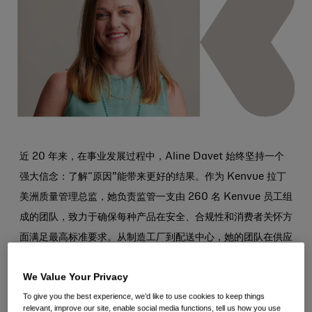
近 20 年来，在事业发展过程中，Aline Davet 始终坚持一个
强大信念：了解“原因”能带来更好的结果。作为 Kenvue 拉丁
美洲质量管理总监，她负责监管一支由 260 名 Kenvue 员工组
成的团队，致力于确保每种产品在安全、合规性和消费者关怀方
面满足最高标准要求。从制造工厂到配送中心，她的团队在供应
链的每个环节都发挥着关键作用；他们在幕后的不懈努力，维护
We Value Your Privacy
并提升我们标志性品牌组合的声誉。
To give you the best experience, we’d like to use cookies to keep things
relevant, improve our site, enable social media functions, tell us how you use