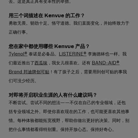
去。这是真正具有变革性的举措。
用三个词描述在 Kenvue 的工作？
勇敢无畏。韧劲十足。恪守道德。我们直面变化，并始终致力于
正确行事。
您在家中都使用哪些 Kenvue 产品？
Tylenol®
泰诺是必备品。
LISTERINE®
李施德林也一样。我
们最近推出了
西瓜味
，我女儿很喜欢。还有
BAND-AID®
Brand 邦迪牌创可贴
！有了孩子之后，需要用到创可贴的事我
们可没少经历。
对即将开启职业生涯的人有什么建议吗？
不断尝试。尝试不同的想法——不仅在自己的专业领域，还包
括专业领域之外。即使你喜欢现在的工作，也可能更喜欢其他事
情。每种体验都能拓宽视野，帮助你做出更好的决策。同时，别
把什么事情都看得特别重。保持开放心态。保持好奇心。