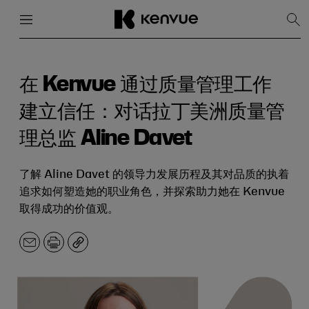
菜单
关闭
显
示
搜
跳
索
到
内
在 Kenvue 通过质量管理工作
容
建立信任：对话拉丁美洲质量管
理总监 Aline Davet
了解 Aline Davet 的领导力发展历程及其对品质的执着
追求如何塑造她的职业角色，并探索助力她在 Kenvue
取得成功的价值观。
电
打
副
子
印
本
邮
件