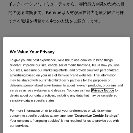
インクルーシブなコミュニティから、専門能力開発のための目
的のある道筋まで、Kenvueは人材が潜在能力を最大限に発揮
できる職場を構築する4つの方法をご紹介します。
1. 実生活を反映したメリット
We Value Your Privacy
トータルリワードプログラム（特典パッケージは市場によって
To give you the best experience, we’d like to use cookies to keep things
異なります）は、全体的なウェルビーイングをサポートし、
relevant, improve our site, enable social media functions, tell us how you use
our sites, measure our marketing efforts, and provide you with personalized
Kenvueからの有意義な貢献を認識することを目的としていま
advertising based on your use of Kenvue brand websites. This information
may be shared with our limited third-party partners for the purposes of
す。競争力のある給与とボーナスの機会（該当する場合）に加
delivering personalized advertisements about relevant products, programs and
えて、Kenvueには以下のようなさまざまな福利厚生がありま
services across websites and devices. You can visit our
Privacy Notice
for
details about our data practices, including any data that may be considered
す。
sensitive data in specific states.
For more information on or to adjust your preferences or withdraw your
consent to specific cookies at any time, see “
Customize Cookie Settings
”.
ケニア人とその家族の健康とウェルビーイングを優先す
Your consent to “targeting cookies” is not required for us to provide you with
る包括的な医療、生命保険、障害保険。
our services.