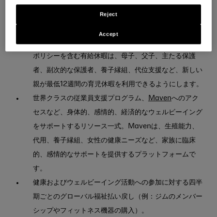
Kenvuer社員が退職のための貯蓄、将来の計画、全体
的なウェルビーイングを支援するために設計されたプロ
Reject
グラムとリソース。
Accept
すべての種類の家族の休暇、休日、グローバル育児休暇
ポリシーを含む有給休暇は、母子、父子、主たる保護
者、副次的な保護者、養子縁組、代位支援など、新しい
親が最低12週間の育児休暇を利用できるようにします。
世界クラスの従業員支援プログラム、
Maven
へのアク
セスなど、身体的、感情的、経済的なウェルビーイング
をサポートするリソース一式。Mavenは、生殖能力、
代用、養子縁組、女性の健康ニーズなど、家族に臨床
的、感情的なサポートを提供するプラットフォームで
す。
健康およびウェルビーイング活動への参加に対する四半
期ごとのグローバル福祉払い戻し（例：ジムのメンバー
シップやフィットネス機器の購入）。