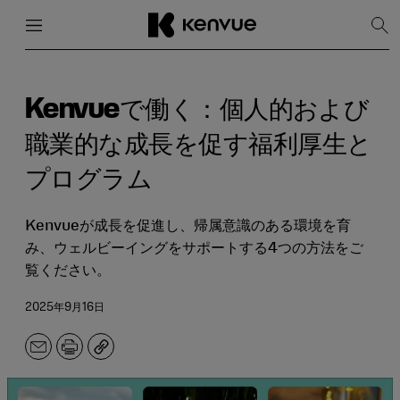
メニュー
閉じる
検
索
を
コ
表
ン
示
テ
Kenvueで働く：個人的および
ン
ツ
職業的な成長を促す福利厚生と
に
ス
プログラム
キ
ッ
プ
Kenvueが成長を促進し、帰属意識のある環境を育
み、ウェルビーイングをサポートする4つの方法をご
覧ください。
2025年9月16日
メ
印
コ
ー
刷
ピ
ル
ー