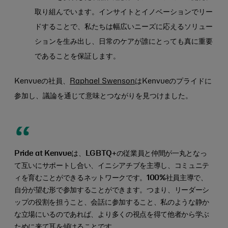
取り組んでいます。インサイトとイノベーションでリー
ドすることで、私たちは幅広いニーズに応えるソリュー
ションを生み出し、日常のケアが誰にとっても真に重要
であることを保証します。
Kenvueの社員、
Raphael Swenson
はKenvueのプライドに
参加し、議論を通じて意味とつながりを見つけました。
Pride at Kenvueは、LGBTQ+の従業員と仲間が一丸となっ
て互いにサポートし合い、イニシアチブを主導し、コミュニテ
ィを育むことができるネットワークです。100%社員主導で、
自分が望む形で参加することができます。つまり、リーダーシ
ップの役割を担うこと、会話に参加すること、私のような静か
な立場にいるのであれば、より多くの視点を得て他者から学ぶ
ために来て耳を傾けることです。