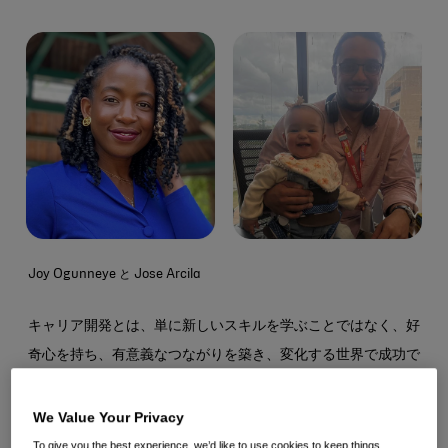
ー
刷
ピ
ル
ー
ア
ド
レ
ス
Joy Ogunneye と Jose Arcila
キャリア開発とは、単に新しいスキルを学ぶことではなく、好
奇心を持ち、有意義なつながりを築き、変化する世界で成功で
きるようにセルフケアを優先することです。
We Value Your Privacy
キャリアアドバイスシリーズの第1弾では、 Kenvue のチーム
To give you the best experience, we’d like to use cookies to keep things