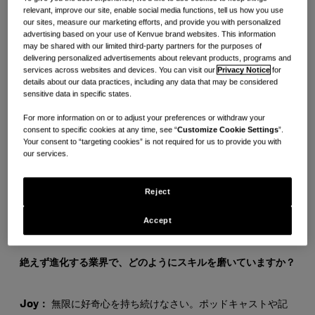
relevant, improve our site, enable social media functions, tell us how you use
メンバーであるコロンビアのボゴタに拠点を置くグローバル調
our sites, measure our marketing efforts, and provide you with personalized
advertising based on your use of Kenvue brand websites. This information
達イネーブルメントチームリーダーのJose Arcilaと、ニュー
may be shared with our limited third-party partners for the purposes of
ジャージー州サミットに拠点を置くGlobal Brand Team
delivering personalized advertisements about relevant products, programs and
services across websites and devices. You can visit our
Privacy Notice
for
Aveeno Body のシニアマネージャーであるJoy Ogunneye
details about our data practices, including any data that may be considered
sensitive data in specific states.
に話を聞き、オフィス内外でのキャリア成長をどのように管理
For more information on or to adjust your preferences or withdraw your
しているかを確認しました。献身的な親や専門家として、彼ら
consent to specific cookies at any time, see “
Customize Cookie Settings
”.
はスキルの磨き方、関係の育成、バランスの維持に関する実用
Your consent to “targeting cookies” is not required for us to provide you with
our services.
的な洞察を共有します。
Reject
ささやかな習慣がいかに大きな影響をもたらすのかを学びまし
Accept
ょう。
絶えず進化する業界で、どのようにスキルを磨いていますか？
Joy：
無限に好奇心を持ち続けなさい。ポッドキャストや記