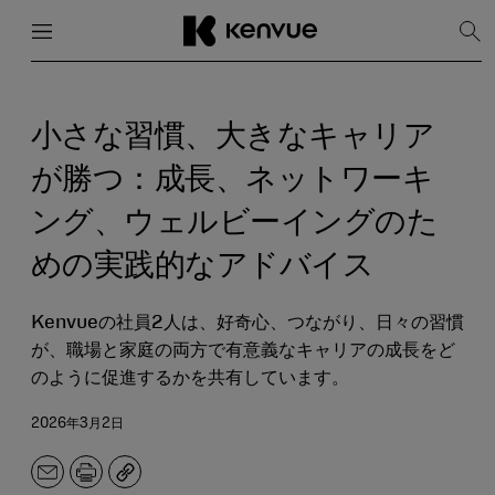
メニュー
閉じる
検
索
を
コ
表
ン
示
テ
小さな習慣、大きなキャリア
ン
ツ
が勝つ：成長、ネットワーキ
に
ス
ング、ウェルビーイングのた
キ
ッ
めの実践的なアドバイス
プ
Kenvueの社員2人は、好奇心、つながり、日々の習慣
が、職場と家庭の両方で有意義なキャリアの成長をど
のように促進するかを共有しています。
2026年3月2日
メ
印
コ