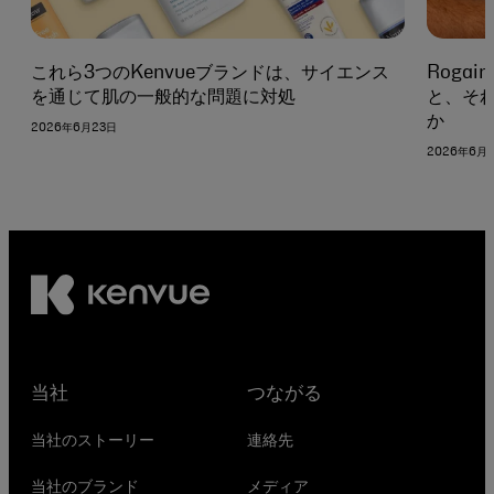
これら3つのKenvueブランドは、サイエンス
Roga
を通じて肌の一般的な問題に対処
と、そ
か
2026年6月23日
2026年6月
当社
つながる
当社のストーリー
連絡先
当社のブランド
メディア