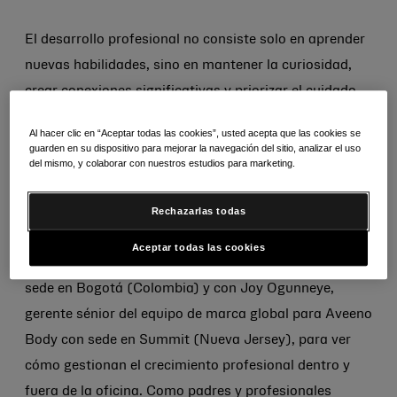
El desarrollo profesional no consiste solo en aprender
nuevas habilidades, sino en mantener la curiosidad,
crear conexiones significativas y priorizar el cuidado
personal para poder prosperar en un mundo
Al hacer clic en “Aceptar todas las cookies”, usted acepta que las cookies se
cambiante.
guarden en su dispositivo para mejorar la navegación del sitio, analizar el uso
del mismo, y colaborar con nuestros estudios para marketing.
En esta primera entrega de nuestra serie de
asesoramiento profesional, hablamos con los
Rechazarlas todas
miembros del equipo de Kenvue José Arcila, líder del
Aceptar todas las cookies
equipo de habilitación de adquisiciones global con
sede en Bogotá (Colombia) y con Joy Ogunneye,
gerente sénior del equipo de marca global para Aveeno
Body con sede en Summit (Nueva Jersey), para ver
cómo gestionan el crecimiento profesional dentro y
fuera de la oficina. Como padres y profesionales